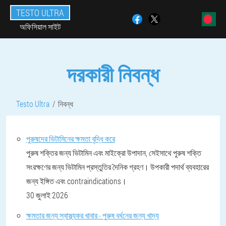
TESTO ULTRA
অফিসিয়াল সাইট
দরকারী নিবন্ধ
Testo Ultra
নিবন্ধ
পুরুষদের ভিটামিনের ক্ষমতা বৃদ্ধি করে
পুরুষ শক্তির জন্য ভিটামিন এবং মাইক্রো উপাদান, সেইসাথে পুরুষ শক্তি
সংরক্ষণের জন্য ভিটামিন প্রস্তুতির দৈনিক গ্রহণ। উপকারী পদার্থ ব্যবহারের
জন্য ইঙ্গিত এবং contraindications।
30 জুলাই 2026
ক্ষমতার জন্য স্বাস্থ্যকর খাবার - পুরুষ বর্ধনের জন্য খাদ্য