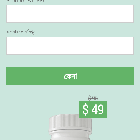
আপনার ফোন লিখুন
কেনা
$ 98
$ 49