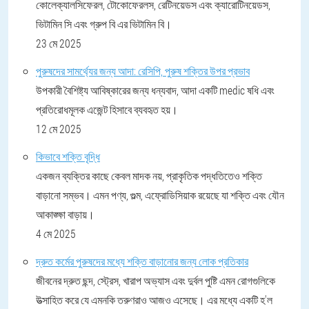
কোলেক্যালসিফেরল, টোকোফেরলস, রেটিনয়েডস এবং ক্যারোটিনয়েডস,
ভিটামিন সি এবং গ্রুপ বি এর ভিটামিন বি।
23 মে 2025
পুরুষদের সামর্থ্যের জন্য আদা: রেসিপি, পুরুষ শক্তির উপর প্রভাব
উপকারী বৈশিষ্ট্য আবিষ্কারের জন্য ধন্যবাদ, আদা একটি medic ষধি এবং
প্রতিরোধমূলক এজেন্ট হিসাবে ব্যবহৃত হয়।
12 মে 2025
কিভাবে শক্তি বৃদ্ধি
একজন ব্যক্তির কাছে কেবল মাদক নয়, প্রাকৃতিক পদ্ধতিতেও শক্তি
বাড়ানো সম্ভব। এমন পণ্য, গুল্ম, এফ্রোডিসিয়াক রয়েছে যা শক্তি এবং যৌন
আকাঙ্ক্ষা বাড়ায়।
4 মে 2025
দ্রুত কর্মের পুরুষদের মধ্যে শক্তি বাড়ানোর জন্য লোক প্রতিকার
জীবনের দ্রুত ছন্দ, স্ট্রেস, খারাপ অভ্যাস এবং দুর্বল পুষ্টি এমন রোগগুলিকে
উত্সাহিত করে যে এমনকি তরুণরাও আজও এসেছে। এর মধ্যে একটি হ'ল