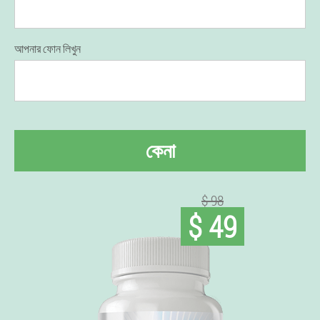
আপনার ফোন লিখুন
কেনা
$ 98
$ 49