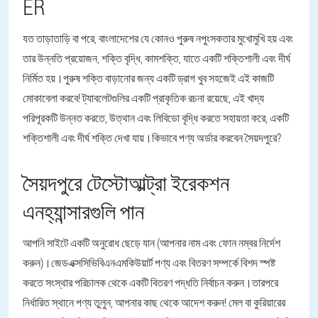
ER
যত তাড়াতাড়ি বা পরে, বাংলাদেশের যে কোনও পুরুষ নপুংসকতার মুখোমুখি হয় এবং
তার উন্নতি প্রয়োজন, শক্তি বৃদ্ধি, কামশক্তি, যাতে একটি শক্তিশালী এবং দীর্ঘ
নির্মিত হয়।পুরুষ শক্তি বাড়ানোর জন্য একটি ড্রাগ খুব সহজেই এই কাজটি
মোকাবেলা করবে! ট্যাবলেটগুলির একটি প্রাকৃতিক রচনা রয়েছে, এই খাদ্য
পরিপূরকটি উন্নত করতে, উত্থান এবং লিবিডো বৃদ্ধি করতে সহায়তা করে, একটি
শক্তিশালী এবং দীর্ঘ শক্তি দেখা যায়।কিভাবে পণ্য অর্ডার করবেন সৈয়দপুরে?
সৈয়দপুরে টেস্টোআল্ট্রা ইরেকশন
এনহ্যান্সারগুলি পান
আপনি সাইটে একটি অনুরোধ ছেড়ে যান (আপনার নাম এবং ফোন নম্বর নির্দেশ
করুন)।জেডএক্সসিভিবিএনএমকিউয়ার্ট পণ্য এবং বিতরণ সম্পর্কে বিশদ স্পষ্ট
করতে সংস্থার পরিচালক থেকে একটি বিতরণ পদ্ধতি নির্বাচন করুন।তারপরে
নির্ধারিত স্থানে পণ্য তুলুন, আপনার কাছ থেকে আদেশ করুন! মেল বা কুরিয়ারের